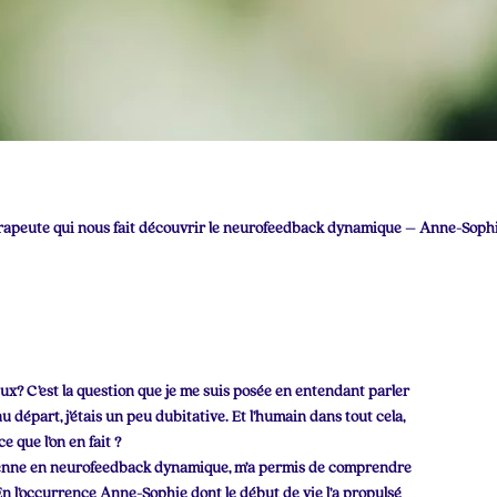
érapeute qui nous fait découvrir le neurofeedback dynamique – Anne-Soph
ux? C’est la question que je me suis posée en entendant parler
u départ, j’étais un peu dubitative. Et l’humain dans tout cela,
ce que l’on en fait ?
enne en neurofeedback dynamique, m’a permis de comprendre
 En l’occurrence Anne-Sophie dont le début de vie l’a propulsé