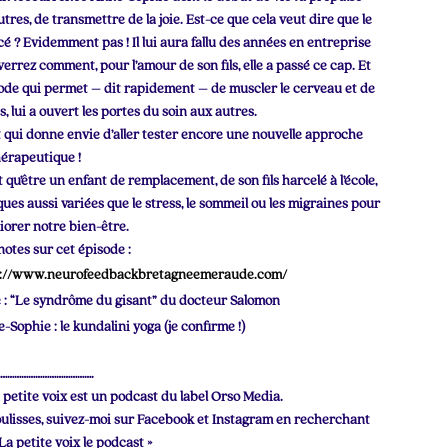
es, de transmettre de la joie. Est-ce que cela veut dire que le
é ? Evidemment pas ! Il lui aura fallu des années en entreprise
verrez comment, pour l’amour de son fils, elle a passé ce cap. Et
ode qui permet – dit rapidement – de muscler le cerveau et de
 lui a ouvert les portes du soin aux autres.
 qui donne envie d’aller tester encore une nouvelle approche
hérapeutique !
 qu’être un enfant de remplacement, de son fils harcelé à l’école,
ues aussi variées que le stress, le sommeil ou les migraines pour
iorer notre bien-être.
otes sur cet épisode :
s://www.neurofeedbackbretagneemeraude.com/
e : “Le syndrôme du gisant” du docteur Salomon
-Sophie : le kundalini yoga (je confirme !)
………………………………….
 petite voix est un podcast du label Orso Media.
 coulisses, suivez-moi sur Facebook et Instagram en recherchant
a petite voix le podcast »