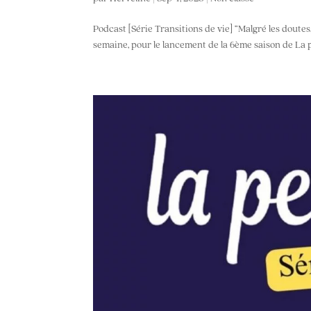
Podcast [Série Transitions de vie] “Malgré les doutes
semaine, pour le lancement de la 6ème saison de La pet