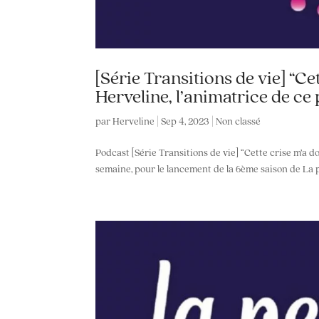
[Série Transitions de vie] “Ce
Herveline, l’animatrice de ce 
par
Herveline
|
Sep 4, 2023
|
Non classé
Podcast [Série Transitions de vie] “Cette crise m’a d
semaine, pour le lancement de la 6ème saison de La pet