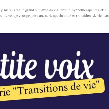
, je me suis dit un grand oui” avec Alexia Teroitin, hypnothérapeute Cette
ite voix, je vous propose une série spéciale sur les transitions de vie ! Notr