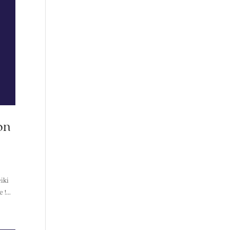
on
iki
!...