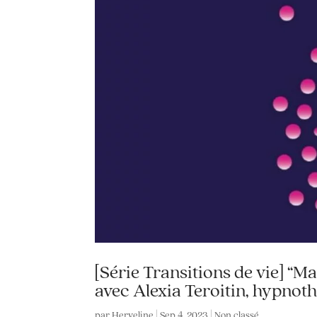
[Série Transitions de vie] “Ma
avec Alexia Teroitin, hypnot
par
Herveline
|
Sep 4, 2023
|
Non classé