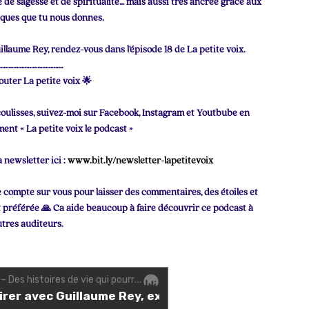
 de sagesse et de spiritualité… mais aussi très ancrée grâce aux
iques que tu nous donnes.
illaume Rey, rendez-vous dans l’épisode 18 de La petite voix.
………………………………….
outer La petite voix 🌟
s coulisses, suivez-moi sur Facebook, Instagram et Youtbube en
nt « La petite voix le podcast »
 newsletter ici :
www.bit.ly/newsletter-lapetitevoix
je compte sur vous pour laisser des commentaires, des étoiles et
 préférée 🙏 Ca aide beaucoup à faire découvrir ce podcast à
utres auditeurs.