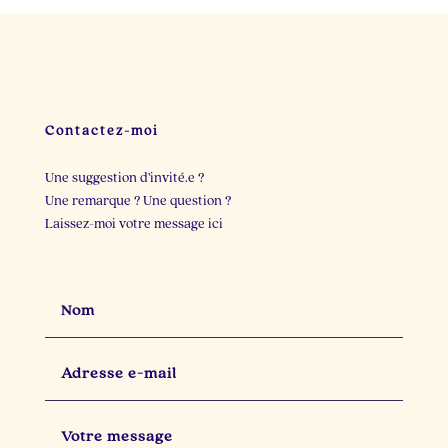
Il y a dix minutes, je
Deux personnes cette
cherchais une idée de
semaine m`ont
post.
...
raconté
...
23
3
22
2
Contactez-moi
Une suggestion d’invité.e ?
Une remarque ? Une question ?
Laissez-moi votre message ici