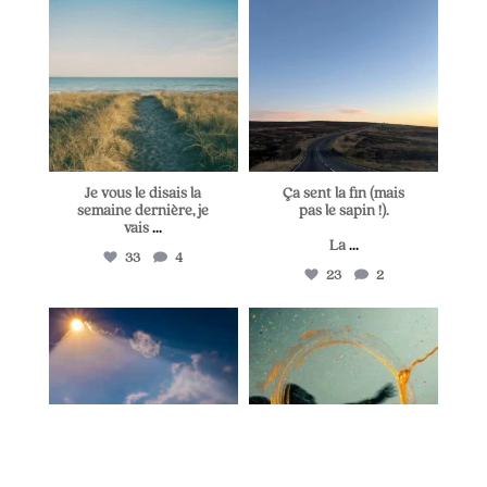
Juil 5
Juin 28
Je vous le disais la
Ça sent la fin (mais
semaine dernière, je
pas le sapin !).
vais
...
La
...
33
4
23
2
lapetitevoixlepodcast
lapetitevoixlepodcast
Juin 25
Juin 21