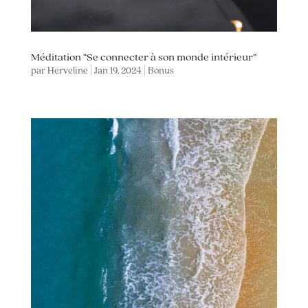
Méditation “Se connecter à son monde intérieur”
par
Herveline
|
Jan 19, 2024
|
Bonus