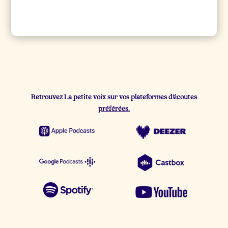
Retrouvez La petite voix sur vos plateformes d’écoutes
préférées.