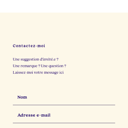
Il y a dix minutes, je
Deux personnes cette
cherchais une idée de
semaine m`ont
post.
...
raconté
...
23
3
22
2
Contactez-moi
Une suggestion d’invité.e ?
Une remarque ? Une question ?
Laissez-moi votre message ici