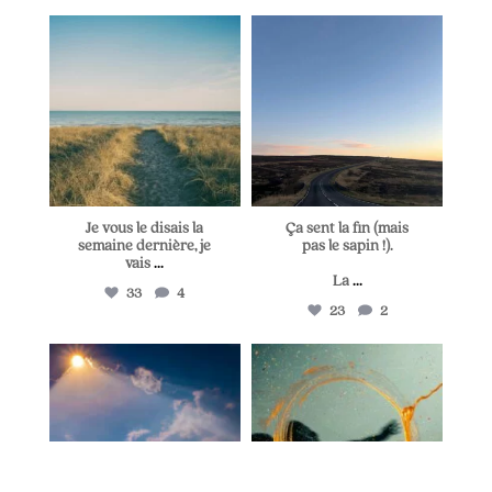
lapetitevoixlepodcast
lapetitevoixlepodcast
Juil 5
Juin 28
Je vous le disais la
Ça sent la fin (mais
semaine dernière, je
pas le sapin !).
vais
...
La
...
33
4
23
2
lapetitevoixlepodcast
lapetitevoixlepodcast
Juin 25
Juin 21