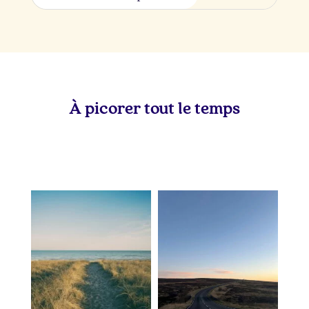
À picorer tout le temps
lapetitevoixlepodcast
lapetitevoixlepodcast
Juil 5
Juin 28