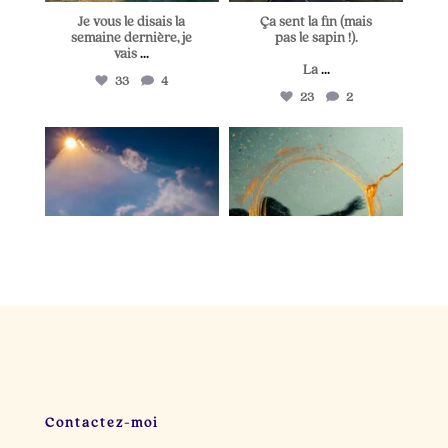
Je vous le disais la
Ça sent la fin (mais
semaine dernière, je
pas le sapin !).
vais
...
La
...
33
4
23
2
lapetitevoixlepodcast
lapetitevoixlepodcast
Juin 25
Juin 21
Il y a dix minutes, je
Deux personnes cette
cherchais une idée de
semaine m`ont
post.
...
raconté
...
23
3
22
2
Contactez-moi