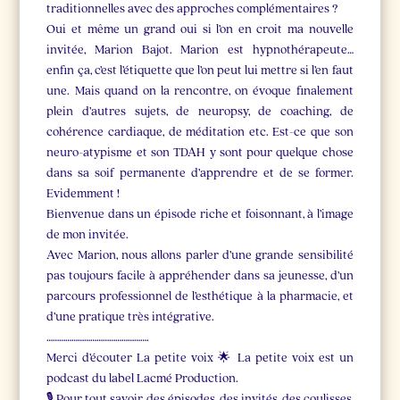
traditionnelles avec des approches complémentaires ?
Oui et même un grand oui si l’on en croit ma nouvelle
invitée, Marion Bajot. Marion est hypnothérapeute…
enfin ça, c’est l’étiquette que l’on peut lui mettre si l’en faut
une. Mais quand on la rencontre, on évoque finalement
plein d’autres sujets, de neuropsy, de coaching, de
cohérence cardiaque, de méditation etc. Est-ce que son
neuro-atypisme et son TDAH y sont pour quelque chose
dans sa soif permanente d’apprendre et de se former.
Evidemment !
Bienvenue dans un épisode riche et foisonnant, à l’image
de mon invitée.
Avec Marion, nous allons parler d’une grande sensibilité
pas toujours facile à appréhender dans sa jeunesse, d’un
parcours professionnel de l’esthétique à la pharmacie, et
d’une pratique très intégrative.
………………………………………….
Merci d’écouter La petite voix 🌟 La petite voix est un
podcast du label Lacmé Production.
🎙 Pour tout savoir des épisodes, des invités, des coulisses,