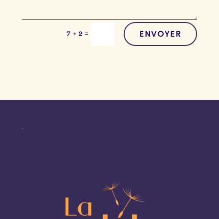
ENVOYER
=
7 + 2