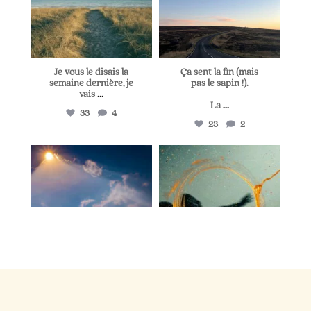
Je vous le disais la
Ça sent la fin (mais
semaine dernière, je
pas le sapin !).
vais
...
La
...
33
4
23
2
lapetitevoixlepodcast
lapetitevoixlepodcast
Juin 25
Juin 21
Il y a dix minutes, je
Deux personnes cette
cherchais une idée de
semaine m`ont
post.
...
raconté
...