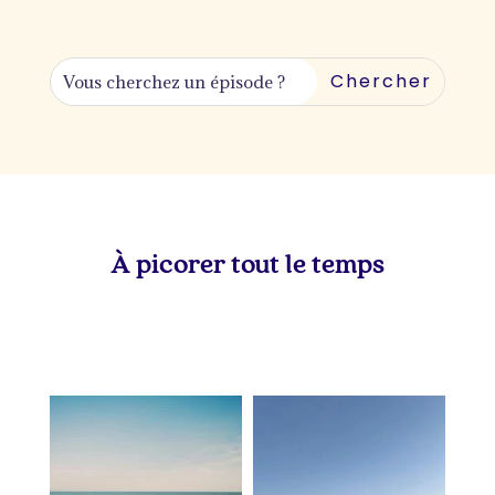
À picorer tout le temps
lapetitevoixlepodcast
lapetitevoixlepodcast
Juil 5
Juin 28