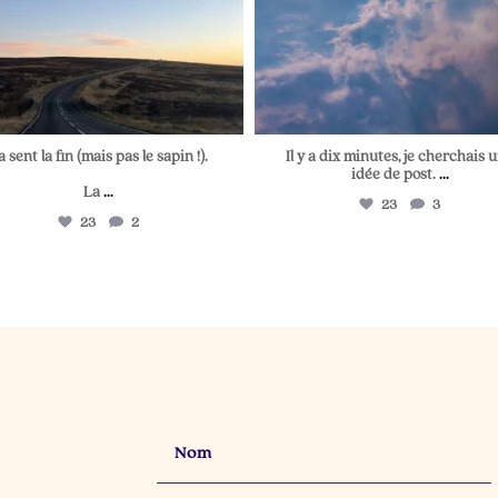
a sent la fin (mais pas le sapin !).
Il y a dix minutes, je cherchais 
idée de post.
...
La
...
23
3
23
2