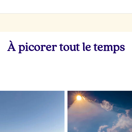
À picorer tout le temps
lapetitevoixlepodcast
lapetitevoixlepodcast
Juin 28
Juin 25