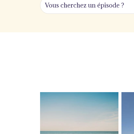
lapetitevoixlepodcast
Juil 5