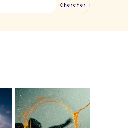
lapetitevoixlepodcast
Juin 21