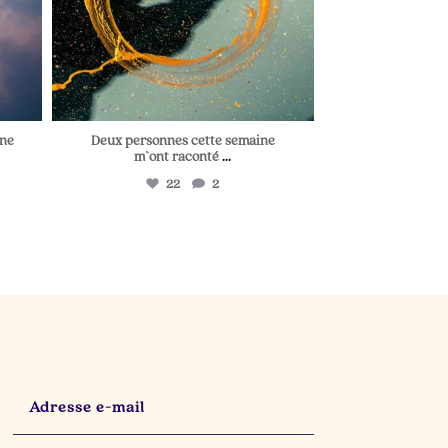
une
Deux personnes cette semaine
m`ont raconté
...
22
2