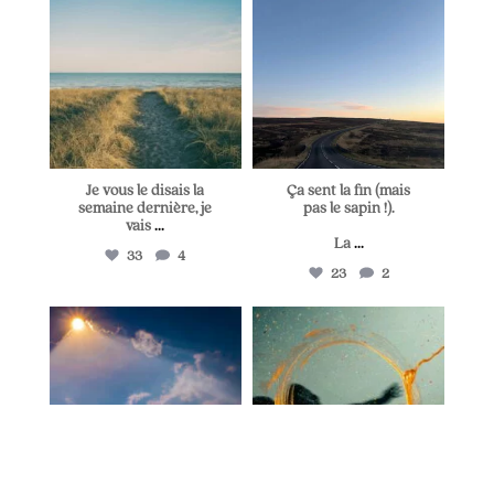
Juil 5
Juin 28
Je vous le disais la
Ça sent la fin (mais
semaine dernière, je
pas le sapin !).
vais
...
La
...
33
4
23
2
lapetitevoixlepodcast
lapetitevoixlepodcast
Juin 25
Juin 21