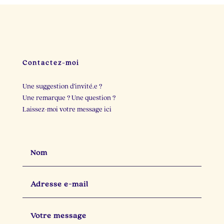
Il y a dix minutes, je
Deux personnes cette
cherchais une idée de
semaine m`ont
post.
...
raconté
...
23
3
22
2
Contactez-moi
Une suggestion d’invité.e ?
Une remarque ? Une question ?
Laissez-moi votre message ici