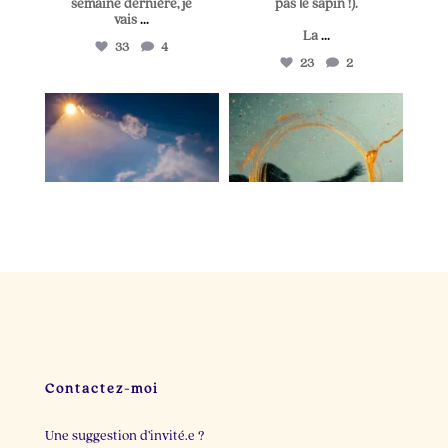
semaine dernière, je
pas le sapin !).
vais
...
La
...
33
4
23
2
lapetitevoixlepodcast
lapetitevoixlepodcast
Juin 25
Juin 21
Il y a dix minutes, je
Deux personnes cette
cherchais une idée de
semaine m`ont
post.
...
raconté
...
23
3
22
2
Contactez-moi
Une suggestion d’invité.e ?