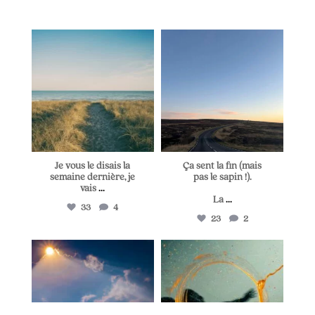
lapetitevoixlepodcast
lapetitevoixlepodcast
Juil 5
Juin 28
Je vous le disais la
Ça sent la fin (mais
semaine dernière, je
pas le sapin !).
vais
...
La
...
33
4
23
2
lapetitevoixlepodcast
lapetitevoixlepodcast
Juin 25
Juin 21