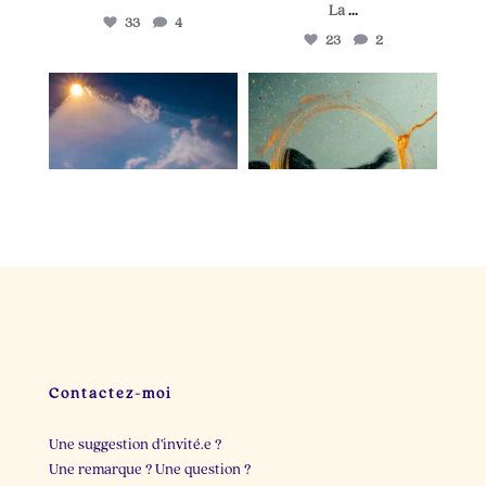
La
...
33
4
23
2
lapetitevoixlepodcast
lapetitevoixlepodcast
Juin 25
Juin 21
Il y a dix minutes, je
Deux personnes cette
cherchais une idée de
semaine m`ont
post.
...
raconté
...
23
3
22
2
Contactez-moi
Une suggestion d’invité.e ?
Une remarque ? Une question ?