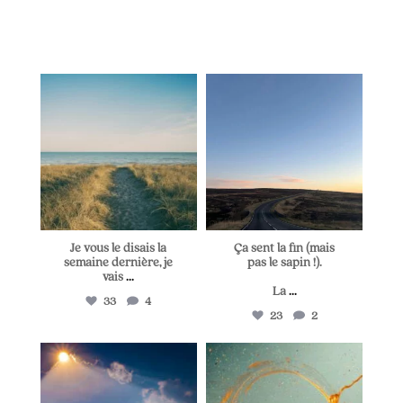
lapetitevoixlepodcast
lapetitevoixlepodcast
Juil 5
Juin 28
Je vous le disais la
Ça sent la fin (mais
semaine dernière, je
pas le sapin !).
vais
...
La
...
33
4
23
2
lapetitevoixlepodcast
lapetitevoixlepodcast
Juin 25
Juin 21