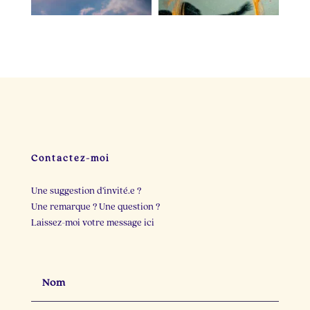
Il y a dix minutes, je
Deux personnes cette
cherchais une idée de
semaine m`ont
post.
...
raconté
...
23
3
22
2
Contactez-moi
Une suggestion d’invité.e ?
Une remarque ? Une question ?
Laissez-moi votre message ici