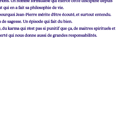
rlons. Un homme formidable qui exerce cette discipline depuis
t qui en a fait sa philosophie de vie.
ourquoi Jean-Pierre mérite d’être écouté, et surtout entendu.
n de sagesse.
Un épisode qui fait du bien.
 du karma qui n’est pas si punitif que ça, de maitres spirituels et
iberté qui nous donne aussi de grandes responsabilités.