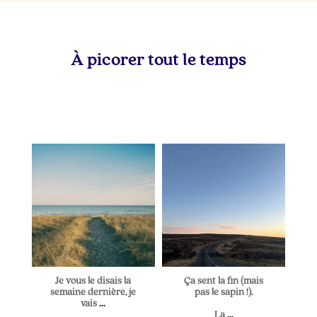
À picorer tout le temps
lapetitevoixlepodcast
lapetitevoixlepodcast
Juil 5
Juin 28
Je vous le disais la
Ça sent la fin (mais
semaine dernière, je
pas le sapin !).
vais
...
La
...