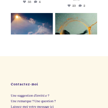
33
4
23
2
lapetitevoixlepodcast
lapetitevoixlepodcast
Juin 25
Juin 21
Il y a dix minutes, je
Deux personnes cette
cherchais une idée de
semaine m`ont
post.
...
raconté
...
23
3
22
2
Contactez-moi
Une suggestion d’invité.e ?
Une remarque ? Une question ?
Laissez-moi votre message ici