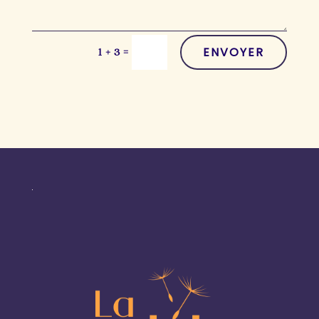
ENVOYER
=
1 + 3