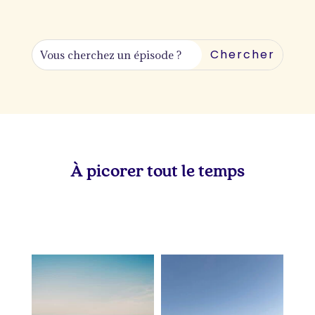
À picorer tout le temps
lapetitevoixlepodcast
lapetitevoixlepodcast
Juil 5
Juin 28