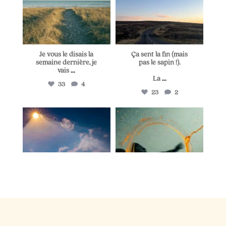
Je vous le disais la
Ça sent la fin (mais
semaine dernière, je
pas le sapin !).
vais
...
La
...
33
4
23
2
lapetitevoixlepodcast
lapetitevoixlepodcast
Juin 25
Juin 21
Il y a dix minutes, je
Deux personnes cette
cherchais une idée de
semaine m`ont
post.
...
raconté
...