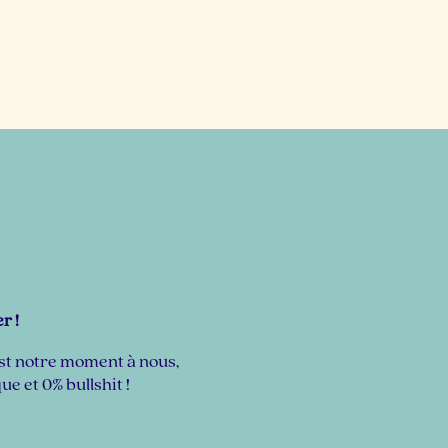
r !
est notre moment à nous,
e et 0% bullshit !