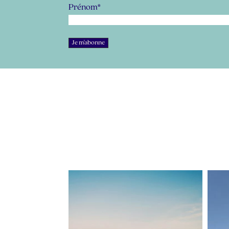
Prénom
*
lapetitevoixlepodcast
Juil 5