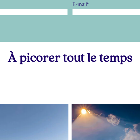
E-mail
*
À picorer tout le temps
lapetitevoixlepodcast
lapetitevoixlepodcast
Juin 28
Juin 25