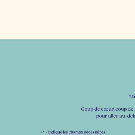
To
Coup de cœur, coup de m
pour aller au-del
«
*
» indique les champs nécessaires