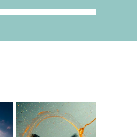
lapetitevoixlepodcast
Juin 21