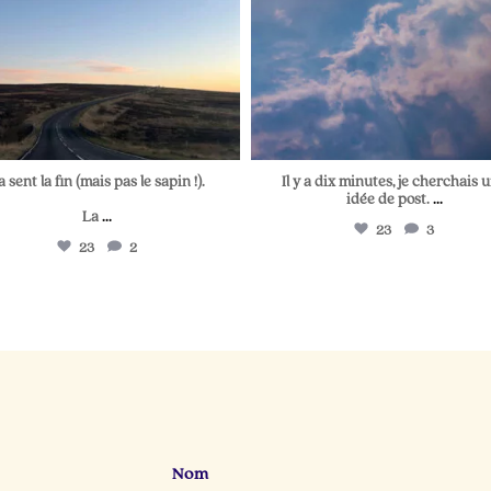
a sent la fin (mais pas le sapin !).
Il y a dix minutes, je cherchais 
idée de post.
...
La
...
23
3
23
2