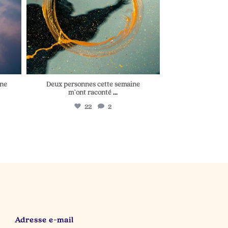
une
Deux personnes cette semaine
m`ont raconté
...
22
2